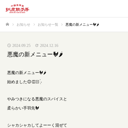
お知らせ
お知らせ一覧
悪魔の新メニュー🐓🌶
ホーム
2024.09.25
2024.12.16
悪魔の新メニュー🐓🌶
悪魔の新メニュー🐓🌶
始めました😊👏🏻 ̖́-
やみつきになる悪魔のスパイスと
柔らかい手羽先🐓
シャカシャカしてよーーく混ぜて