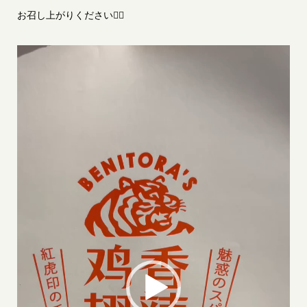
お召し上がりください❤️‍🔥
動
画
プ
レ
ー
ヤ
ー